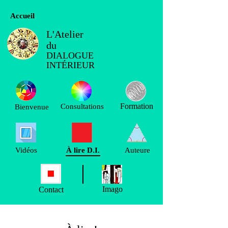
Accueil
L'Atelier
du
DIALOGUE
INTÉRIEUR
Formation
Consultations
Bienvenue
Vidéos
À lire D.I.
Auteure
Imago
Contact