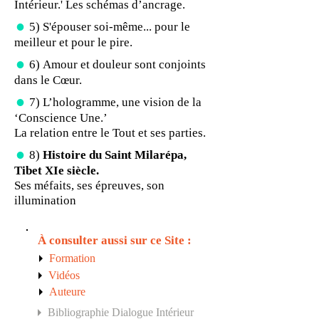
Intérieur.' Les schémas d’ancrage.
=
5)
S'épouser soi-même... pour le
meilleur et pour le pire.
=
6)
Amour et douleur sont conjoints
dans le Cœur​​.
=
7)
L’hologramme, une vision de la
‘Conscience Une.’
La relation entre le Tout et ses parties.
=
8)
Histoire du Saint Milarépa,
Tibet XIe siècle.
Ses méfaits, ses épreuves, son
illumination
À consulter aussi sur ce Site :
4
Formation
4
Vidéos
4
Auteure
4
Bibliographie Dialogue Intérieur