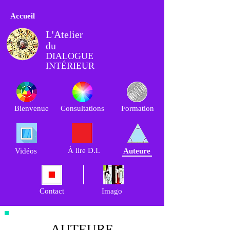
Accueil
L'Atelier
du
DIALOGUE
INTÉRIEUR
Bienvenue
Consultations
Formation
À lire D.I.
Vidéos
Auteure
Contact
Imago
AUTEURE