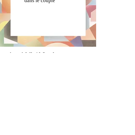
dans le couple
Avec Adelheid Oesch
⬥ Certifiée en "Thérapie Relationnelle
Imago" H. Hendrix Ph.D.USA
⬥ Clinical Member of Imago Relationships
International. 2003
⬥ Formation Imago avec Hedy
Schleifer.
BA en psychologie UCLA.
MA
en psychologie clinique de l’enfant,
Université de Tel Aviv.