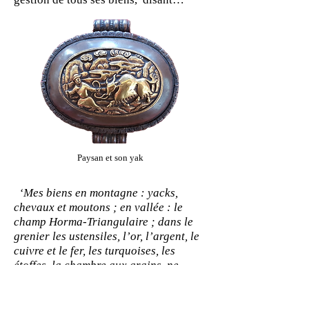
Paysan et son yak
‘Mes biens en montagne : yacks,
chevaux et moutons ; en vallée : le
champ Horma-Triangulaire ; dans le
grenier les ustensiles, l’or, l’argent, le
cuivre et le fer, les turquoises, les
étoffes, la chambre aux grains, ne
devront pas être convoités. Prélevez
une part pour les dépenses… Quant au
reste, je vous les confie jusqu’à ce que