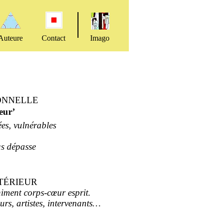
Auteure
Contact
Imago
IONNELLE
eur’
ées, vulnérables
s dépasse
TÉRIEUR
iment corps-cœur esprit.
rs, artistes, intervenants…